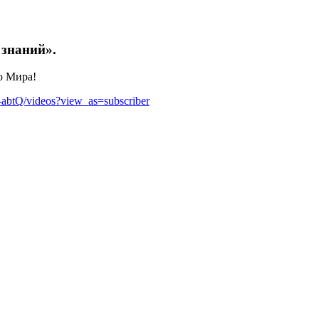
знаний».
о Мира!
btQ/videos?view_as=subscriber