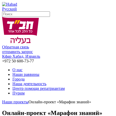
Русский
Обратная связь
отправить запрос
Кфар Хабад, Израиль
+972 50 600-73-77
О нас
Наши раввины
Города
Наша деятельность
Центр помощи репатриантам
Пурим
Наши проекты
Онлайн-проект «Марафон знаний»
Онлайн-проект «Марафон знаний»