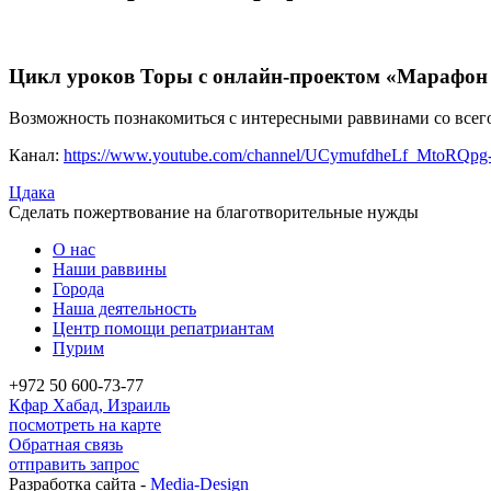
Цикл уроков Торы с онлайн-проектом «Марафон 
Возможность познакомиться с интересными раввинами со всег
Канал:
https://www.youtube.com/channel/UCymufdheLf_MtoRQpg-a
Цдака
Сделать пожертвование на благотворительные нужды
О нас
Наши раввины
Города
Наша деятельность
Центр помощи репатриантам
Пурим
+972 50 600-73-77
Кфар Хабад, Израиль
посмотреть на карте
Обратная связь
отправить запрос
Разработка сайта -
Media-Design