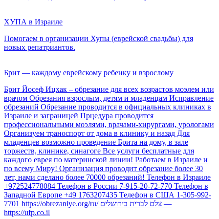
ХУПА в Израиле
Помогаем в организации Хупы (еврейской свадьбы) для
новых репатриантов.
Брит — каждому еврейскому ребенку и взрослому
Брит Йосеф Ицхак – обрезание для всех возрастов моэлем или
врачом Обрезания взрослым, детям и младенцам Исправление
обрезаний Обрезание проводится в официальных клиниках в
Израиле и заграницей Прцедура проводится
профессиональными моэлями, врачами-хирургами, урологами
Организуем траноспорт от дома в клинику и назад Для
младенцев возможно проведение Брита на дому, в зале
торжеств, клинике, синагоге Все услуги бесплатные для
каждого еврея по материнской линии! Работаем в Израиле и
по всему Миру! Организация проводит обрезание более 30
лет, нами сделано более 70000 обрезаний! Телефон в Израиле
+972524778084 Телефон в России 7-915-20-72-770 Телефон в
Западной Европе +49 1763207435 Телефон в США 1-305-992-
7701 https://obrezaniye.org/ru/ צלם לברית בירושלים —
https://ufp.co.il