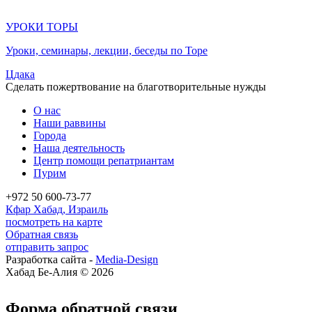
УРОКИ ТОРЫ
Уроки, семинары, лекции, беседы по Торе
Цдака
Сделать пожертвование на благотворительные нужды
О нас
Наши раввины
Города
Наша деятельность
Центр помощи репатриантам
Пурим
+972 50 600-73-77
Кфар Хабад, Израиль
посмотреть на карте
Обратная связь
отправить запрос
Разработка сайта -
Media-Design
Хабад Бе-Алия © 2026
Форма обратной связи