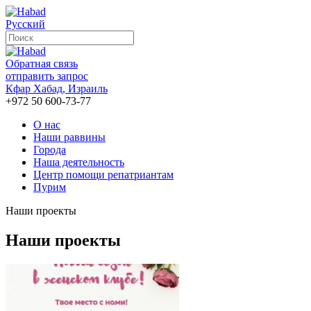
Русский
Обратная связь
отправить запрос
Кфар Хабад, Израиль
+972 50 600-73-77
О нас
Наши раввины
Города
Наша деятельность
Центр помощи репатриантам
Пурим
Наши проекты
Наши проекты