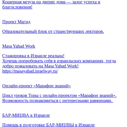
Кошерная мезуза на дверях дома — залог успеха и
благословения!
Проект Магид
Образовательный блок от странствующих лекторов.
Masa Yahad Work
Стажировка в Израиле реальна!
Хочешь попробовать себя в израильских компаниях, тогда
добро пожаловать на Masa Yahad Work!
https://masayahad.israelway.ru/
Онлайн-проект «Марафон знаний»
Цикл уроков Торы с онлайн-проектом «Марафон знаний».
Возможность познакомиться с интересными раввинами.
БАР-МИЦВА в Израиле
Помощь в подготовке БАР-МИЦВЫ в Израиле