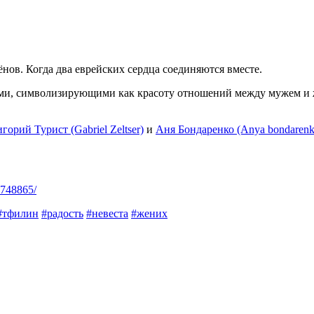
ов. Когда два еврейских сердца соединяются вместе.
и, символизирующими как красоту отношений между мужем и жен
горий Турист (Gabriel Zeltser)
и
Аня Бондаренко (Anya bondarenk
0748865/
#
тфилин
#
радость
#
невеста
#
жених