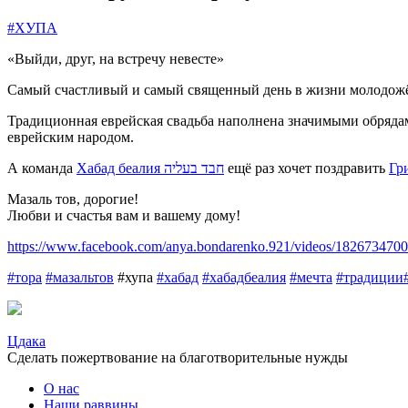
#
ХУПА
«Выйди, друг, на встречу невесте»
Самый счастливый и самый священный день в жизни молодожён
Традиционная еврейская свадьба наполнена значимыми обрядам
еврейским народом.
А команда
Хабад беалия חבד בעליה
ещё раз хочет поздравить
Гри
Мазаль тов, дорогие!
Любви и счастья вам и вашему дому!
https://www.facebook.com/anya.bondarenko.921/videos/182673470
#
тора
#
мазальтов
#хупа
#
хабад
#
хабадбеалия
#
мечта
#
традиции
Цдака
Сделать пожертвование на благотворительные нужды
О нас
Наши раввины