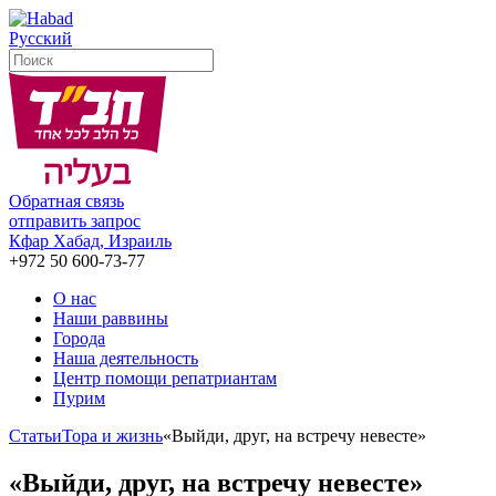
Русский
Обратная связь
отправить запрос
Кфар Хабад, Израиль
+972 50 600-73-77
О нас
Наши раввины
Города
Наша деятельность
Центр помощи репатриантам
Пурим
Статьи
Тора и жизнь
«Выйди, друг, на встречу невесте»
«Выйди, друг, на встречу невесте»