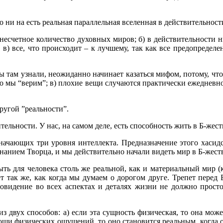
то ни на есть реальная параллельная вселенная в действительност
несчетное количество духовных миров; б) в действительности ни
 в) все, что происходит – к лучшему, так как все предопределен
вы там узнали, неожиданно начинает казаться мифом, потому, чт
рого мы “верим”; в) плохие вещи случаются практически ежедневн
ругой ”реальности”.
ельности. У нас, на самом деле, есть способность жить в Б-жес
означающих три уровня интеллекта. Предназначение этого хасид
знанием Творца, и мы действительно начали видеть мир в Б-жест
ть для человека столь же реальной, как и материальный мир (
т так же, как когда мы думаем о дорогом друге. Трепет перед Б
видение во всех аспектах и деталях жизни не должно просто
 двух способов: а) если эта сущность физическая, то она може
ощи физических ощущений, то оно становится реальным, когда о