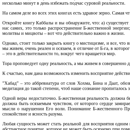
несколько минут в день избежать подчас суровой реальности.
На самом деле во всех этих книгах есть здравое зерно. Самая ч
Откройте книгу Каббалы и вы обнаружите, что: а) существует 
нас самих, это только распространение Б-жественной энергии;
молитвы и мицвоты – вот что действительно важно в жизни.
Однако, стоит только закрыть книгу о мистицизме, и все, что 
мы живем, очень реален и осязаем, в отличие от Б-га, в кото
– это в действительности то, вокруг чего вращается мир.
Тора проповедует одну реальность, а мы живем в совершенно д
К счастью, нам дана возможность изменить восприятие действит
”Хабад” – это аббревиатура от слов Хохма, Бина и Даат, об
медитация до такой степени, чтоб наше сознание пропиталось 
Одной веры недостаточно. Б-жественная реальность должна бы
должна быть осязаемым чувством, от которого сердце замирае
мысли о нарушении Его воли. Понимание Б-жественного Про
спокойствие и ясность разума.
Любая сущность может стать реальной для восприятия одним из
абстрактное понятие, которое не может быть осязаемо при пом