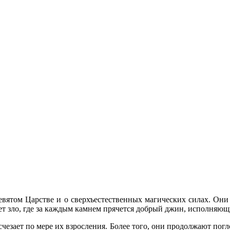
вятом Царстве и о сверхъестественных магических силах. Они 
дает зло, где за каждым камнем прячется добрый джин, исполняю
езает по мере их взросления. Более того, они продолжают погл