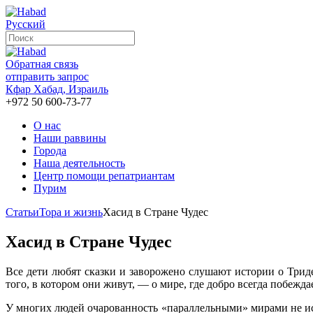
Русский
Обратная связь
отправить запрос
Кфар Хабад, Израиль
+972 50 600-73-77
О нас
Наши раввины
Города
Наша деятельность
Центр помощи репатриантам
Пурим
Статьи
Тора и жизнь
Хасид в Стране Чудес
Хасид в Стране Чудес
Все дети любят сказки и заворожено слушают истории о Триде
того, в котором они живут, — о мире, где добро всегда побеж
У многих людей очарованность «параллельными» мирами не исч