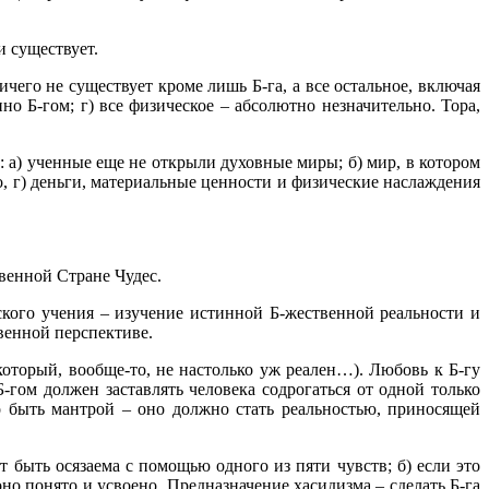
и существует.
чего не существует кроме лишь Б-га, а все остальное, включая
но Б-гом; г) все физическое – абсолютно незначительно. Тора,
о: а) ученные еще не открыли духовные миры; б) мир, в котором
о, г) деньги, материальные ценности и физические наслаждения
твенной Стране Чудес.
ского учения – изучение истинной Б-жественной реальности и
венной перспективе.
который, вообще-то, не настолько уж реален…). Любовь к Б-гу
-гом должен заставлять человека содрогаться от одной только
 быть мантрой – оно должно стать реальностью, приносящей
т быть осязаема с помощью одного из пяти чувств; б) если это
но понято и усвоено. Предназначение хасидизма – сделать Б-га