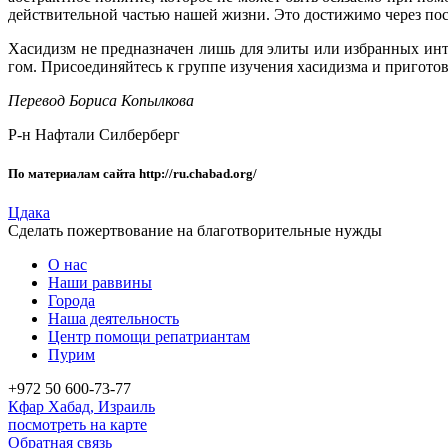
действительной частью нашей жизни. Это достижимо через пос
Хасидизм не предназначен лишь для элиты или избранных ин
гом. Присоединяйтесь к группе изучения хасидизма и приготов
Перевод Бориса Копылкова
Р-н Нафтали Силберберг
По материалам сайта http://ru.chabad.org/
Цдака
Сделать пожертвование на благотворительные нужды
О нас
Наши раввины
Города
Наша деятельность
Центр помощи репатриантам
Пурим
+972 50 600-73-77
Кфар Хабад, Израиль
посмотреть на карте
Обратная связь