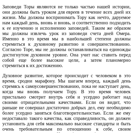
Заповеди Торы являются не только частью нашей истории,
они должны быть уроком для евреев в течение всех дней их
жизни. Мы должны воспринимать Тору как нечто, даруемое
нам каждый день, вновь и вновь, и соответственно подходить
к ее изучению и исполнению заповедей. Таким же образом
мы должны извлечь урок из заповеди счета дней Омера.
Именно в это время мы в наибольшей степени должны
стремиться к духовному развитию и совершенствованию.
Согласно Торе, мы не должны останавливаться на единожды
достигнутом духовном уровне. Она учит нас ставить перед
собой еще более высокие цели, а затем планомерно
стремиться к их достижению.
Духовное развитие, которое происходит с человеком в это
время, сродни марафону. Мы шагаем вперед, каждый день
стремясь к самоусовершенствованию, пока не наступает день,
когда мы вновь получаем Тору. В это время человек
пристально смотрит внутрь себя и усердно работает над
своими отрицательными качествами. Если он видит, что
раньше не совершал достаточно добрых дел, ему необходимо
более усердно заняться благотворительностью. Если же ему
недоставало такого качества, как справедливость, он должен
установить для себя максимально высокие стандарты и быть
очень требовательным по отношению к себе, своим