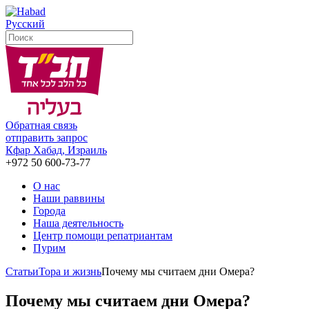
Русский
Обратная связь
отправить запрос
Кфар Хабад, Израиль
+972 50 600-73-77
О нас
Наши раввины
Города
Наша деятельность
Центр помощи репатриантам
Пурим
Статьи
Тора и жизнь
Почему мы считаем дни Омера?
Почему мы считаем дни Омера?