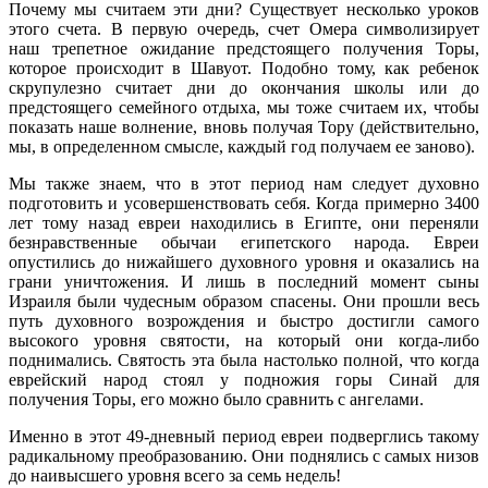
Почему мы считаем эти дни? Существует несколько уроков
этого счета. В первую очередь, счет Омера символизирует
наш трепетное ожидание предстоящего получения Торы,
которое происходит в Шавуот. Подобно тому, как ребенок
скрупулезно считает дни до окончания школы или до
предстоящего семейного отдыха, мы тоже считаем их, чтобы
показать наше волнение, вновь получая Тору (действительно,
мы, в определенном смысле, каждый год получаем ее заново).
Мы также знаем, что в этот период нам следует духовно
подготовить и усовершенствовать себя. Когда примерно 3400
лет тому назад евреи находились в Египте, они переняли
безнравственные обычаи египетского народа. Евреи
опустились до нижайшего духовного уровня и оказались на
грани уничтожения. И лишь в последний момент сыны
Израиля были чудесным образом спасены. Они прошли весь
путь духовного возрождения и быстро достигли самого
высокого уровня святости, на который они когда-либо
поднимались. Святость эта была настолько полной, что когда
еврейский народ стоял у подножия горы Синай для
получения Торы, его можно было сравнить с ангелами.
Именно в этот 49-дневный период евреи подверглись такому
радикальному преобразованию. Они поднялись с самых низов
до наивысшего уровня всего за семь недель!