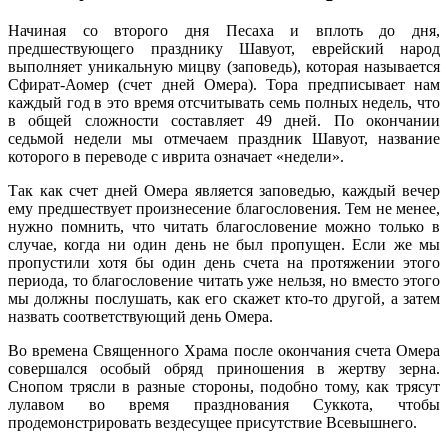
Начиная со второго дня Песаха и вплоть до дня,
предшествующего празднику Шавуот, еврейский народ
выполняет уникальную мицву (заповедь), которая называется
Сфират-Аомер (счет дней Омера). Тора предписывает нам
каждый год в это время отсчитывать семь полных недель, что
в общей сложности составляет 49 дней. По окончании
седьмой недели мы отмечаем праздник Шавуот, название
которого в переводе с иврита означает «недели».
Так как счет дней Омера является заповедью, каждый вечер
ему предшествует произнесение благословения. Тем не менее,
нужно помнить, что читать благословение можно только в
случае, когда ни один день не был пропущен. Если же мы
пропустили хотя бы один день счета на протяжении этого
периода, то благословение читать уже нельзя, но вместо этого
мы должны послушать, как его скажет кто-то другой, а затем
назвать соответствующий день Омера.
Во времена Священного Храма после окончания счета Омера
совершался особый обряд приношения в жертву зерна.
Снопом трясли в разные стороны, подобно тому, как трясут
лулавом во время празднования Суккота, чтобы
продемонстрировать вездесущее присутствие Всевышнего.