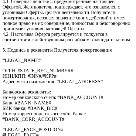
4.1. Совершая действия, предусмотренные настоящей
Офертой, Жертвователь подтверждает, что ознакомлен с
условиями Оферты, целями деятельности Получателя
пожертвования, осознает значение своих действий и имеет
полное право на их совершение, полностью и безоговорочно
принимает условия настоящей Оферты.
4.2. Настоящая Оферта регулируется и толкуется в
соответствии с действующим российском законодательством.
5. Подпись и реквизиты Получателя пожертвования
#LEGAL_NAME#
ОГРН: #STATE_REG_NUMBER#
ИНН/КПП: #INN#/#KPP#
Адрес места нахождения: #LEGAL_ADDRESS#
Банковские реквизиты:
Номер банковского счёта: #BANK_ACCOUNT#
Банк: #BANK_NAME#
БИК банка: #BANK_BIC#
Номер корреспондентского счёта банка:
#BANK_CORR_ACCOUNT#
#LEGAL_FACE_POSITION#
#LEGAL_FACE#