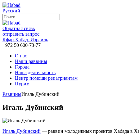
Русский
Обратная связь
отправить запрос
Кфар Хабад, Израиль
+972 50 600-73-77
О нас
Наши раввины
Города
Наша деятельность
Центр помощи репатриантам
Пурим
Раввины
Игаль Дубинский
Игаль Дубинский
Игаль Дубинский
— раввин молодежных проектов Хабада в Хай