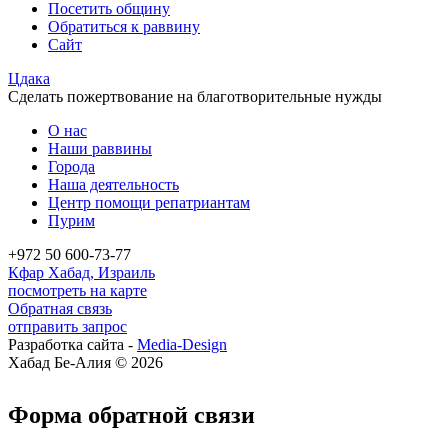
Посетить общину
Обратиться к раввину
Сайт
Цдака
Сделать пожертвование на благотворительные нужды
О нас
Наши раввины
Города
Наша деятельность
Центр помощи репатриантам
Пурим
+972 50 600-73-77
Кфар Хабад, Израиль
посмотреть на карте
Обратная связь
отправить запрос
Разработка сайта -
Media-Design
Хабад Бе-Алия © 2026
Форма обратной связи