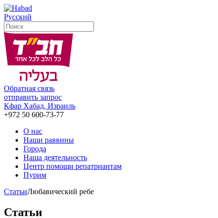
Русский
Обратная связь
отправить запрос
Кфар Хабад, Израиль
+972 50 600-73-77
О нас
Наши раввины
Города
Наша деятельность
Центр помощи репатриантам
Пурим
Статьи
Любавический ребе
Статьи