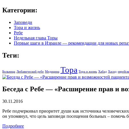
Категории:
Заповеди
Тора и жизнь
Ребе
Недельная глава Торы
Первые шаги в Израиле — рекомендации для новых репа
Теги:
Тора
Больница
Любавический ребе
Медицина
Тора и жизнь
Хабад
Хасид
еврейск
Беседа с Ребе — «Расширение прав и в
30.11.2016
Ребе подчеркивал приоритет души как источника человеческих 
он упомянул, что цель заповеди посещения больных – помочь б
Подробнее