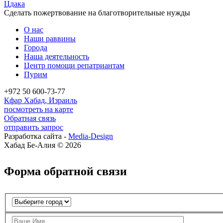
Цдака
Сделать пожертвование на благотворительные нужды
О нас
Наши раввины
Города
Наша деятельность
Центр помощи репатриантам
Пурим
+972 50 600-73-77
Кфар Хабад, Израиль
посмотреть на карте
Обратная связь
отправить запрос
Разработка сайта -
Media-Design
Хабад Бе-Алия © 2026
Форма обратной связи