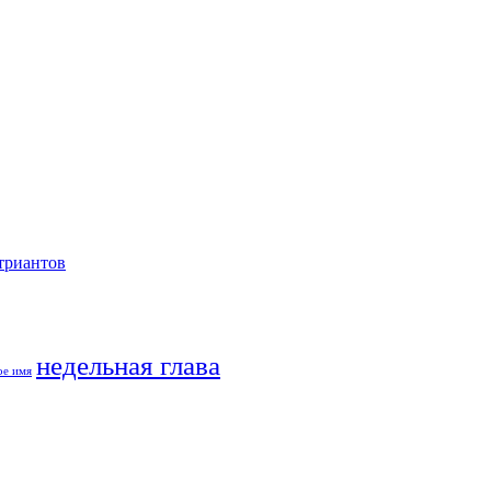
триантов
недельная глава
ое имя