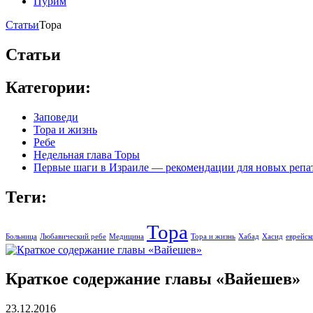
Пурим
Статьи
Тора
Статьи
Категории:
Заповеди
Тора и жизнь
Ребе
Недельная глава Торы
Первые шаги в Израиле — рекомендации для новых репа
Теги:
Тора
Больница
Любавический ребе
Медицина
Тора и жизнь
Хабад
Хасид
еврейск
Краткое содержание главы «Вайешев»
23.12.2016